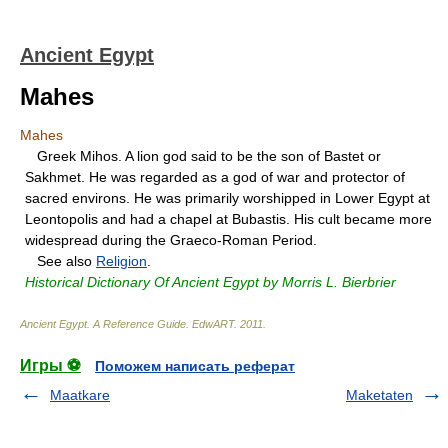
Ancient Egypt
Mahes
Mahes
Greek Mihos. A lion god said to be the son of Bastet or
Sakhmet. He was regarded as a god of war and protector of
sacred environs. He was primarily worshipped in Lower Egypt at
Leontopolis and had a chapel at Bubastis. His cult became more
widespread during the Graeco-Roman Period.
See also
Religion
.
Historical Dictionary Of Ancient Egypt by Morris L. Bierbrier
Ancient Egypt. A Reference Guide
.
EdwART
.
2011
.
Игры ⚽
Поможем написать реферат
Maatkare
Maketaten